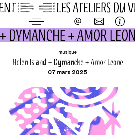
Skip
to
content
 + DYMANCHE + AMOR LEO
événement
musique
Helen Island + Dymanche + Amor Leone
07 mars 2025