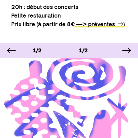
20h : début des concerts
Petite restauration
Prix libre (à partir de 8€
—> préventes
)
image précédente
im
IMAGE
IMAGE
IMAGE
1/2
1/2
1/2
IMAGE
IMAGE
IMAGE
1/2
1/2
1/2