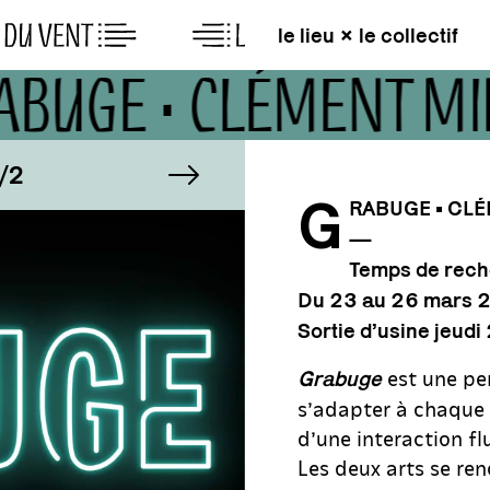
le lieu × le collectif
ABUGE • CLÉMENT MI
AGE
image suivante
IMAGE
2
1/2
G
RABUGE • CLÉ
—
AGE
IMAGE
2
1/2
Temps de rech
Du 23 au 26 mars 
Sortie d’usine jeu
est une pe
Grabuge
s’adapter à chaque 
d’une interaction fl
Les deux arts se ren