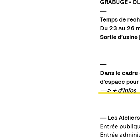
GRABUGE • C
—
Temps de rech
Du 23 au 26 
Sortie d’usin
—
Dans le cadre 
d’espace pour
—> + d’infos
—
Les Atelier
Entrée publiqu
Entrée adminis