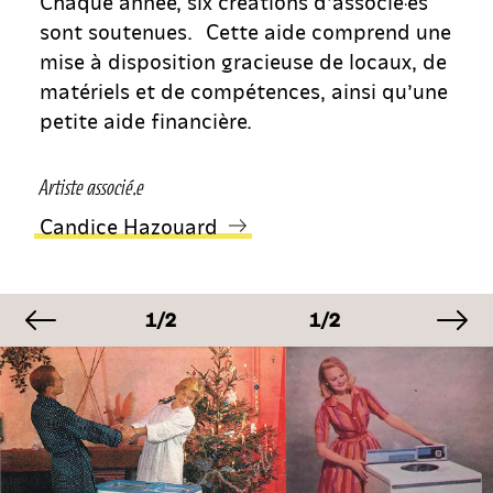
Chaque année, six créations d’associé·es
sont soutenues. Cette aide comprend une
mise à disposition gracieuse de locaux, de
matériels et de compétences, ainsi qu’une
petite aide financière.
Artiste associé.e
Candice Hazouard
image précédente
im
GE
IMAGE
IMAGE
IMA
1/2
1/2
1/2
GE
IMAGE
IMAGE
IMA
1/2
1/2
1/2