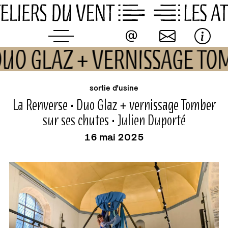
Skip
to
content
 DUO GLAZ + VERNISSAGE TO
événement
sortie d'usine
La Renverse • Duo Glaz + vernissage Tomber
sur ses chutes • Julien Duporté
16 mai 2025