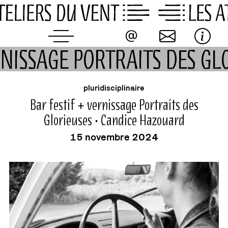
Skip
to
content
ERNISSAGE PORTRAITS DES G
événement
vernissage
pluridisciplinaire
Bar festif + vernissage Portraits des
Glorieuses • Candice Hazouard
15 novembre 2024