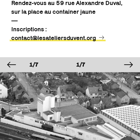
Rendez-vous au 59 rue Alexandre Duval,
sur la place au container jaune
—
Inscriptions :
contact@lesateliersduvent.org
image précédente
im
IMAGE
IMAGE
IMAGE
1/7
1/7
1/7
IMAGE
IMAGE
IMAGE
1/7
1/7
1/7