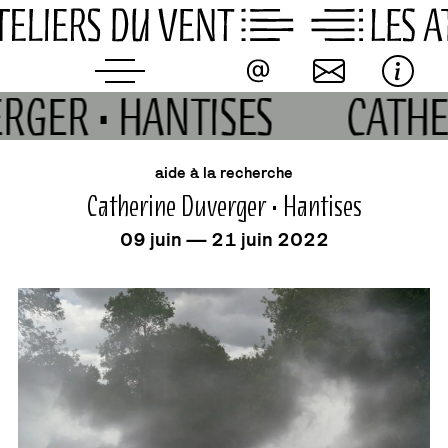
Skip
to
content
RGER • HANTISES
CATH
événement
aide à la recherche
Catherine Duverger • Hantises
09 juin — 21 juin 2022