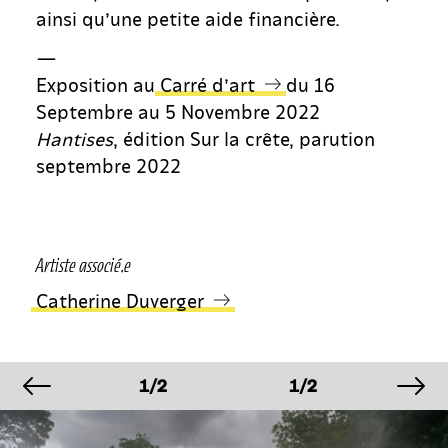
ainsi qu’une petite aide financière.
—
Exposition au
Carré d’art
du 16
Septembre au 5 Novembre 2022
Hantises
, édition Sur la crête, parution
septembre 2022
Artiste associé.e
Catherine Duverger
image précédente
im
AGE
IMAGE
IMAGE
IM
2
1/2
1/2
1/
AGE
IMAGE
IMAGE
IM
2
1/2
1/2
1/