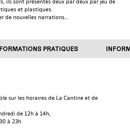
its, ils sont présentés deux par deux par jeu de
iques et plastiques.
er de nouvelles narrations…
ORMATIONS PRATIQUES
INFORMA
ble sur les horaires de La Cantine et de
ndredi de 12h à 14h,
h30 à 23h