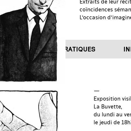
Extraits de leur réc
coïncidences sémant
L’occasion d’imagin
INFORMATIONS PRATIQUES
INF
—
Exposition visi
La Buvette,
du lundi au ve
le jeudi de 18