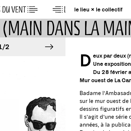
le lieu × le collectif
 (MAIN DANS LA MAI
MAGE
image suivante
IMAGE
/2
1/2
D
eux par deux (
Une expositio
MAGE
IMAGE
/2
1/2
Du 28 février 
Mur ouest de La Can
Badame l’Ambasadris
sur le mur ouest de 
dessins figuratifs e
Il s’agit d’une série
années, à la public