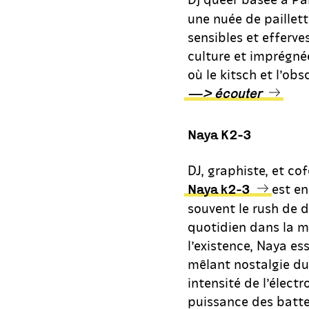
une nuée de paillet
sensibles et efferve
culture et imprégnée
où le kitsch et l’obs
—> écouter
Naya K2-3
DJ, graphiste, et cof
est en
Naya k2-3
souvent le rush de 
quotidien dans la m
l’existence, Naya es
mêlant nostalgie du
intensité de l’élect
puissance des batte