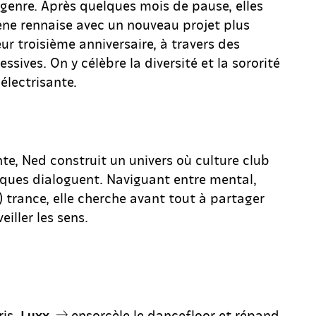
enre. Après quelques mois de pause, elles
cène rennaise avec un nouveau projet plus
ur troisième anniversaire, à travers des
ssives. On y célèbre la diversité et la sororité
lectrisante.
te, Ned construit un univers où culture club
ques dialoguent. Naviguant entre mental,
) trance, elle cherche avant tout à partager
iller les sens.
ris,
ensorcèle le dancefloor et répand
Luxx