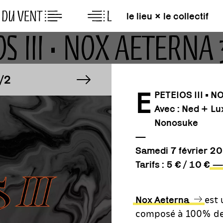
le lieu × le collectif
IOS III • NOX AETER
GE
IMAGE
image suivante
1/2
E
PETEIOS III •
Avec :
Ned +
Lu
GE
IMAGE
1/2
Nonosuke
—
Samedi 7 février 2
Tarifs : 5 € / 10 €
—>
est 
Nox Aeterna
composé à 100% de