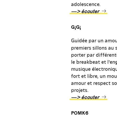
adolescence.
—> écouter
G¡G¡
Guidée par un amour
premiers sillons au s
porter par différent
le breakbeat et l’en
musique électroniqu
fort et libre, un mo
amour et respect son
projets.
—> écouter
POMK6