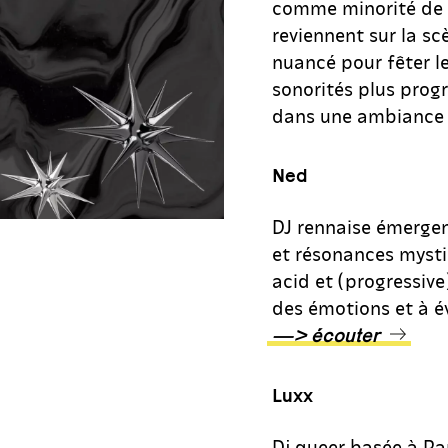
comme minorité de g
reviennent sur la s
nuancé pour fêter le
sonorités plus progre
dans une ambiance é
Ned
DJ rennaise émergen
et résonances mysti
acid et (progressive
des émotions et à éve
—> écouter
Luxx
Dj queer basée à Pa