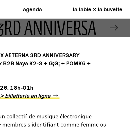
agenda
la table × la buvette
NA 3RD ANNIVERSARY
 NOX AETERNA 3RD ANNIVERSARY
x B2B Naya K2-3 +
G¡G¡
+
POMK6 +
026, 18h-01h
 billetterie en ligne
un collectif de musique électronique
 membres s’identifiant comme femme ou