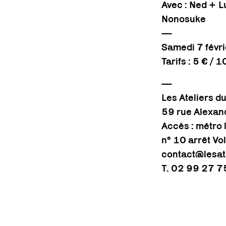
Avec : Ned +
L
Nonosuke
—
Samedi 7 févr
Tarifs : 5 € / 
—
Les Ateliers d
59 rue Alexa
Accès : métro l
n° 10 arrêt Vol
contact@lesat
T. 02 99 27 7