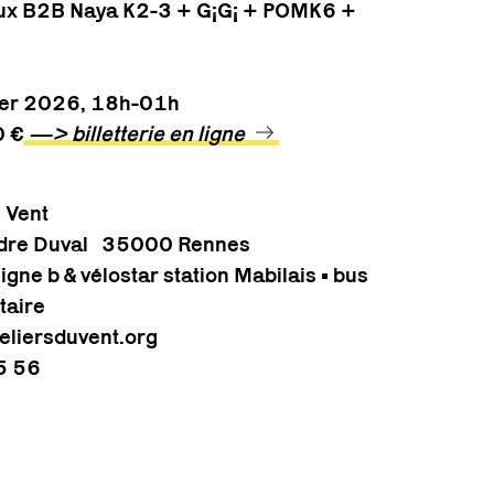
ux B2B Naya K2-3 + G¡G¡ + POMK6 +
ier 2026, 18h-01h
10 €
—> billetterie en ligne
u Vent
ndre Duval 35000 Rennes
igne b & vélostar station Mabilais • bus
taire
eliersduvent.org
5 56