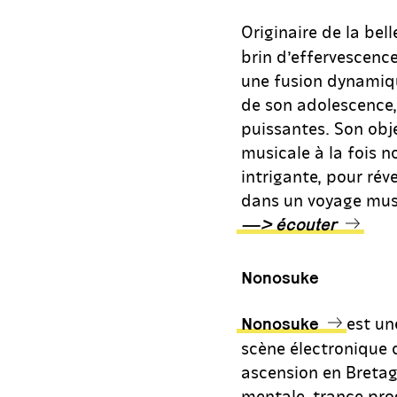
Originaire de la be
brin d’effervescenc
une fusion dynamique
de son adolescence,
puissantes. Son obj
musicale à la fois n
intrigante, pour rév
dans un voyage mus
—> écouter
Nonosuke
est une
Nonosuke
scène électronique 
ascension en Bretag
mentale, trance prog