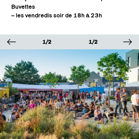
Buvettes
– les vendredis soir de 18h à 23h
image précédente
im
AGE
IMAGE
IMAGE
IM
2
1/2
1/2
1/
AGE
IMAGE
IMAGE
IM
2
1/2
1/2
1/