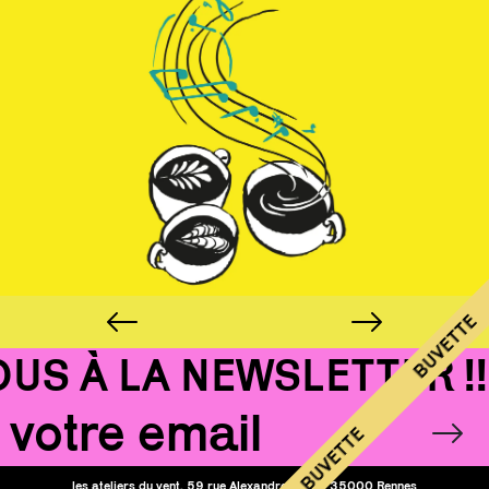
BUVETTE
S À LA NEWSLETTER !!!
Email
OK
BUVETTE
les ateliers du vent, 59 rue Alexandre Duval, 35000 Rennes