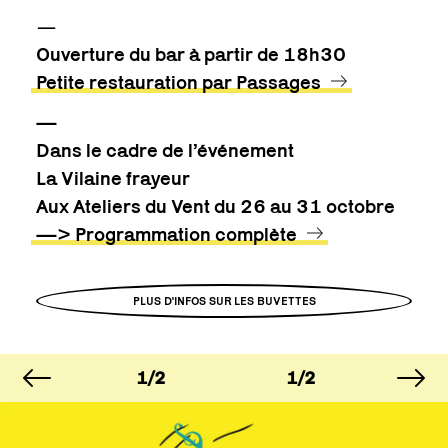
—
Ouverture du bar à partir de 18h30
Petite restauration par Passages
—
Dans le cadre de l’événement
La Vilaine frayeur
Aux Ateliers du Vent du 26 au 31 octobre
—> Programmation complète
PLUS D'INFOS SUR LES BUVETTES
image précédente
im
MAGE
IMAGE
IMAGE
I
/2
1/2
1/2
1
MAGE
IMAGE
IMAGE
I
/2
1/2
1/2
1