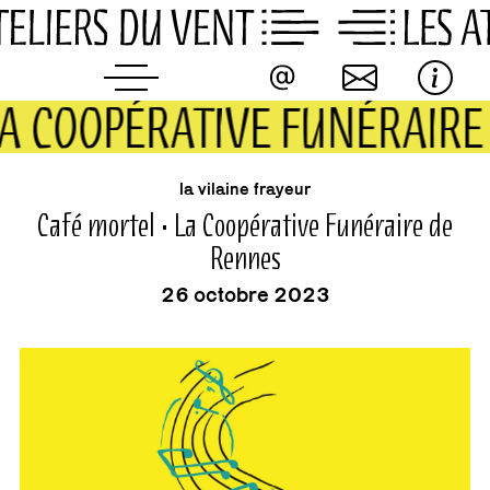
Skip
to
content
LA COOPÉRATIVE FUNÉRAIR
buvette
événement
la vilaine frayeur
Café mortel • La Coopérative Funéraire de
Rennes
26 octobre 2023