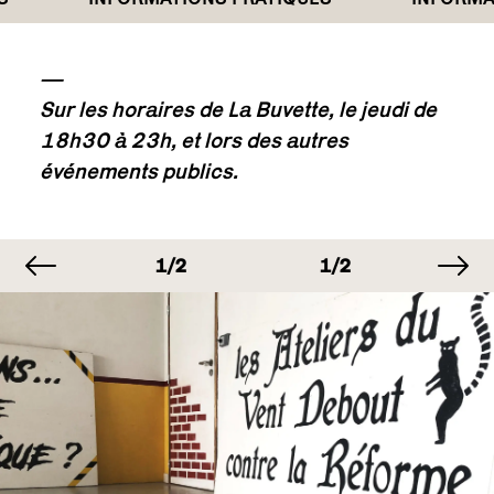
—
Sur les horaires de La Buvette, le jeudi de
18h30 à 23h, et lors des autres
événements publics.
image précédente
im
MAGE
IMAGE
IMAGE
I
/2
1/2
1/2
1
MAGE
IMAGE
IMAGE
I
/2
1/2
1/2
1