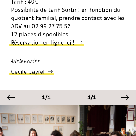
Tarif : 40€
Possibilité de tarif Sortir ! en fonction du
quotient familial, prendre contact avec les
ADV au 02 99 27 75 56
12 places disponibles
Réservation en ligne ici !
Artiste associé.e
Cécile Cayrel
image précédente
im
MAGE
IMAGE
IMAGE
I
1
1/1
1/1
1/
MAGE
IMAGE
IMAGE
I
1
1/1
1/1
1/