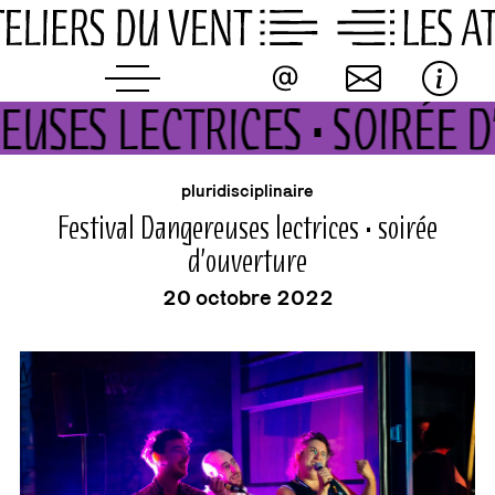
Skip
to
content
EUSES LECTRICES • SOIRÉE
buvette
événement
pluridisciplinaire
Festival Dangereuses lectrices • soirée
d’ouverture
20 octobre 2022