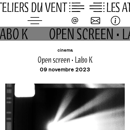
Skip
to
content
LABO K
OPEN SCREEN • 
buvette
événement
cinema
Open screen • Labo K
09 novembre 2023