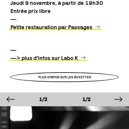
Jeudi 9 novembre, à partir de 19h30
Entrée prix libre
—
Petite restauration par Passages
—
—> plus d’infos sur Labo K
PLUS D'INFOS SUR LES BUVETTES
image précédente
im
AGE
IMAGE
IMAGE
IM
2
1/2
1/2
1/
AGE
IMAGE
IMAGE
IM
2
1/2
1/2
1/