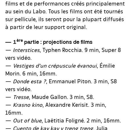
films et de performances créés principalement
au sein du Labo. Tous les films ont été tournés
sur pellicule, ils seront pour la plupart diffusés
à partir de leur support original.
ère
—
1
partie : projections de films
—
Interstices
, Typhen Rocchia. 9 min, Super 8
vers vidéo.
—
Vestiges d’un crépuscule évanoui
, Émilie
Morin. 6 min, 16mm.
—
Donde esta ?
, Emmanuel Piton. 3 min, S8
vers vidéo.
—
Tresse
, Maude Gallon. 3 min, S8.
—
Krasno kino
, Alexandre Kerisit. 3 min,
16mm.
—
Out of blue
, Laëtitia Foligné. 2 min, 16mm.
—
Cuento de kay kay y treng treng
, Julia