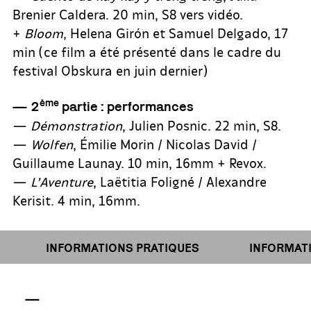
Brenier Caldera. 20 min, S8 vers vidéo.
+
Bloom
, Helena Girón et Samuel Delgado, 17
min (ce film a été présenté dans le cadre du
festival Obskura en juin dernier)
ème
—
2
partie : performances
—
Démonstration
, Julien Posnic. 22 min, S8.
—
Wolfen
, Émilie Morin / Nicolas David /
Guillaume Launay. 10 min, 16mm + Revox.
—
L’Aventure
, Laëtitia Foligné / Alexandre
Kerisit. 4 min, 16mm.
INFORMATIONS PRATIQUES
INFORMATIO
—