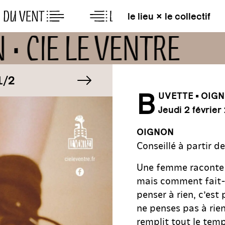
le lieu × le collectif
 • CIE LE VENTRE
AGE
image suivante
IMAGE
2
1/2
B
UVETTE • OIGN
Jeudi 2 février
AGE
IMAGE
2
1/2
OIGNON
Conseillé à partir d
Une femme raconte : 
mais comment fait-o
penser à rien, c’est
ne penses pas à rien
remplit tout le tem