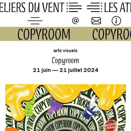
Skip
to
content
COPYROOM
COPYR
événement
arts visuels
Copyroom
21 juin — 21 juillet 2024