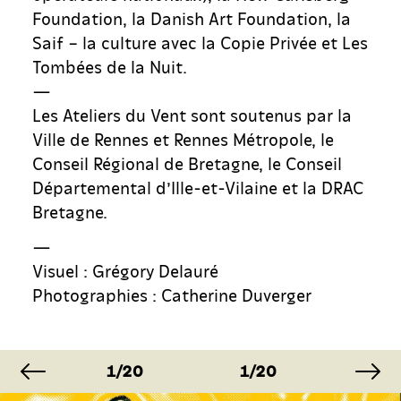
Foundation, la Danish Art Foundation, la
Saif – la culture avec la Copie Privée et Les
Tombées de la Nuit.
—
Les Ateliers du Vent sont soutenus par la
Ville de Rennes et Rennes Métropole, le
Conseil Régional de Bretagne, le Conseil
Départemental d’Ille-et-Vilaine et la DRAC
Bretagne.
—
Visuel : Grégory Delauré
Photographies : Catherine Duverger
image précédente
im
E
IMAGE
IMAGE
IMAG
1/20
1/20
1/20