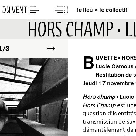
le lieu × le collectif
E
HORS CHAMP • 
MAGE
image suivante
IMAGE
/3
1/3
B
UVETTE • HOR
Lucie Camous 
MAGE
IMAGE
/3
1/3
Restitution de
Jeudi 17 novembre
Hors champ
• Luci
Hors Champ
est une
question d’identité
transmission de savo
démantèlement de m