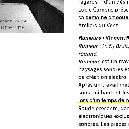
regards – d’un dési
Lucie Camous présen
sa
semaine d’accueil
Ateliers du Vent.
Rumeurs
• Vincent 
Rumeur : (n.f.) Bruit
répand.
Rumeurs
est un trav
paysages sonores et 
de création électro
Après un travail mé
sons qui hantent les
lors d’un temps de 
Raude présente, dan
électroniques exclu
sonores. Les pièces