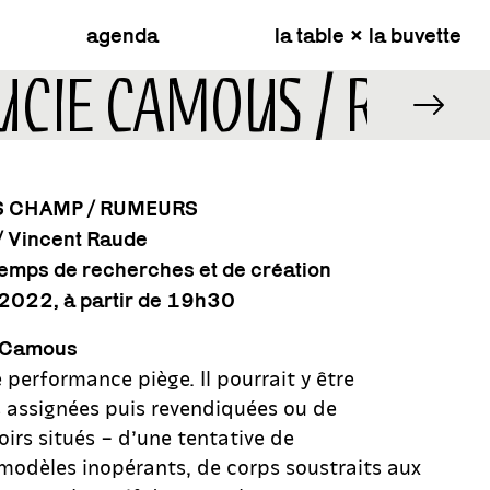
agenda
la table × la buvette
LUCIE CAMOUS / RUM
S CHAMP / RUMEURS
/ Vincent Raude
 temps de recherches et de création
2022
, à partir de 19h30
e Camous
 performance piège. Il pourrait y être
s assignées puis revendiquées ou de
irs situés – d’une tentative de
odèles inopérants, de corps soustraits aux