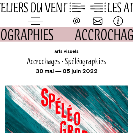
Skip
to
content
LÉOGRAPHIES
ACCROCHAG
événement
arts visuels
Accrochages • Spéléographies
30 mai — 05 juin 2022