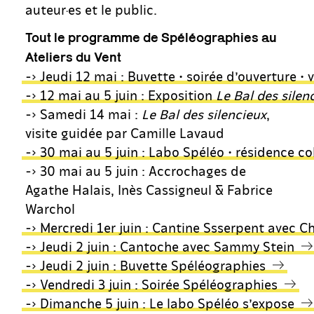
auteur·es et le public.
Tout le programme de Spéléographies au
Ateliers du Vent
-> Jeudi 12 mai : Buvette • soirée d’ouverture •
-> 12 mai au 5 juin : Exposition
Le Bal des silen
-> Samedi 14 mai :
Le Bal des silencieux
,
visite guidée par Camille Lavaud
-> 30 mai au 5 juin : Labo Spéléo • résidence co
-> 30 mai au 5 juin : Accrochages de
Agathe Halais, Inès Cassigneul & Fabrice
Warchol
-> Mercredi 1er juin : Cantine Ssserpent avec 
-> Jeudi 2 juin : Cantoche avec Sammy Stein
-> Jeudi 2 juin : Buvette Spéléographies
-> Vendredi 3 juin : Soirée Spéléographies
-> Dimanche 5 juin : Le labo Spéléo s’expose