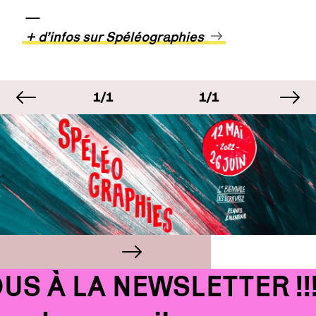
—
+ d’infos sur Spéléographies
image précédente
im
GE
IMAGE
IMAGE
IMA
1/1
1/1
1/1
GE
IMAGE
IMAGE
IMA
1/1
1/1
1/1
 À LA NEWSLETTER !!!
Email