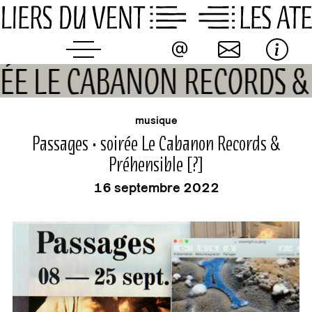
Skip
to
content
OIRÉE LE CABANON RECORDS 
événement
musique
Passages • soirée Le Cabanon Records &
Préhensible [?]
16 septembre 2022