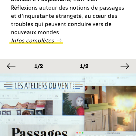
Réflexions autour des notions de passages
et d’inquiétante étrangeté, au cœur des
troubles qui peuvent conduire vers de
nouveaux mondes.
Infos complètes
image précédente
im
IMAGE
IMAGE
IMAGE
1/2
1/2
1/2
IMAGE
IMAGE
IMAGE
1/2
1/2
1/2