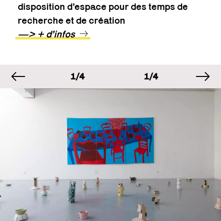
disposition d’espace pour des temps de
recherche et de création
—> + d’infos
image précédente
im
MAGE
IMAGE
IMAGE
I
/4
1/4
1/4
1
MAGE
IMAGE
IMAGE
I
/4
1/4
1/4
1