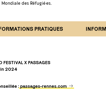
 Mondiale des Réfugié·es.
ORMATIONS PRATIQUES
INFORMA
 FESTIVAL X PASSAGES
uin 2024
nseillée :
passages-rennes.com