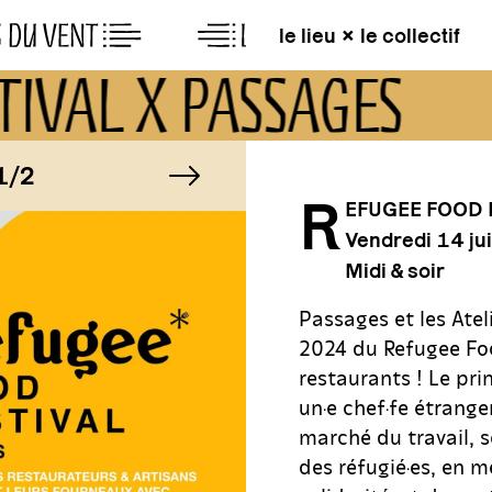
le lieu × le collectif
TIVAL X PASSAGES
MAGE
image suivante
IMAGE
/2
1/2
R
EFUGEE FOOD 
Vendredi 14 ju
MAGE
IMAGE
/2
1/2
Midi & soir
Passages et les Ateli
2024 du Refugee Foo
restaurants ! Le prin
un·e chef·fe étranger
marché du travail, se
des réfugié·es, en m