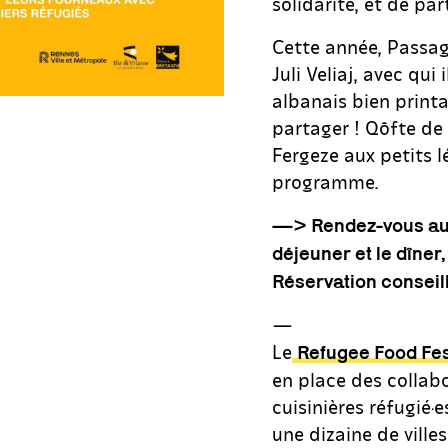
solidarité, et de par
Cette année, Passage
Juli Veliaj, avec qu
albanais bien printa
partager ! Qōfte de 
Fergeze aux petits 
programme.
—> Rendez-vous aux 
déjeuner et le dîner
Réservation conseil
—
Le
Refugee Food Fes
en place des collabo
cuisinières réfugié·
une dizaine de ville