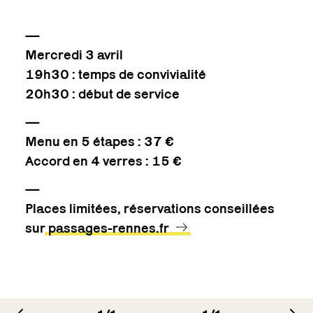
—
Mercredi 3 avril
19h30 : temps de convivialité
20h30 : début de service
—
Menu en 5 étapes : 37 €
Accord en 4 verres : 15 €
—
Places limitées, réservations conseillées
sur
passages-rennes.fr
image précédente
im