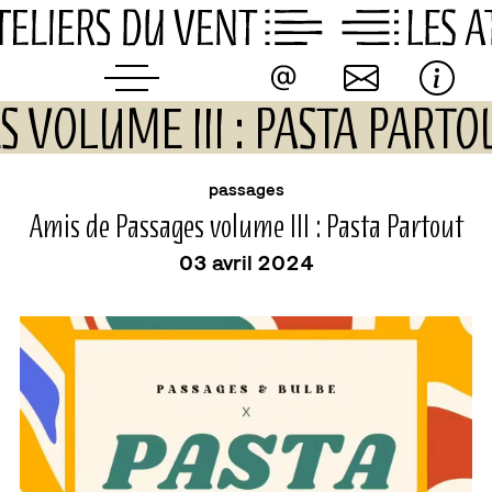
Skip
to
content
S VOLUME III : PASTA PARTO
événement
passages
Amis de Passages volume III : Pasta Partout
03 avril 2024