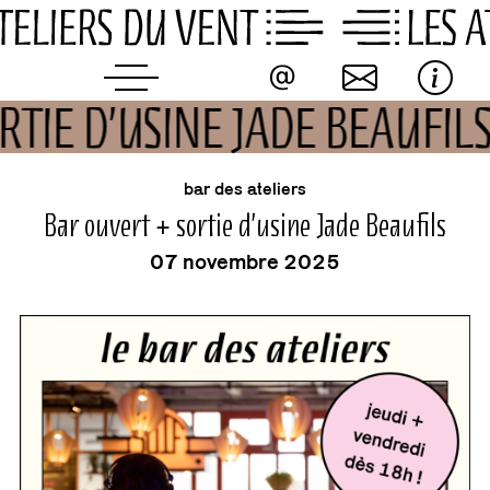
Skip
to
content
RTIE D’USINE JADE BEAUFIL
événement
bar des ateliers
Bar ouvert + sortie d’usine Jade Beaufils
07 novembre 2025