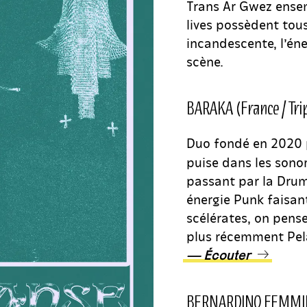
Trans Ar Gwez ensem
lives possèdent tou
incandescente, l’éne
scène.
BARAKA (France / Tri
Duo fondé en 2020 
puise dans les sonor
passant par la Drum
énergie Punk faisan
scélérates, on pen
plus récemment Pel
— Écouter
BERNARDINO FEMMINI