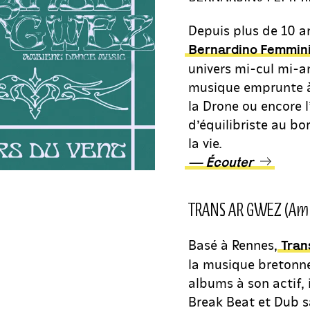
Depuis plus de 10 an
Bernardino Femmini
univers mi-cul mi-a
musique emprunte à l
la Drone ou encore l
d’équilibriste au bo
la vie.
— Écouter
TRANS AR GWEZ (Amb
Basé à Rennes,
Tran
la musique bretonne
albums à son actif,
Break Beat et Dub 