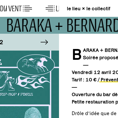
le lieu × le collectif
BARAKA + BERNAR
GE
IMAGE
image suivante
1/2
B
ARAKA + BERN
Soirée proposé
GE
IMAGE
1/2
—
Vendredi 12 avril
2
Tarif : 10 € /
Prévent
—
Ouverture du bar d
Petite restauration
Drôle d’idée que de