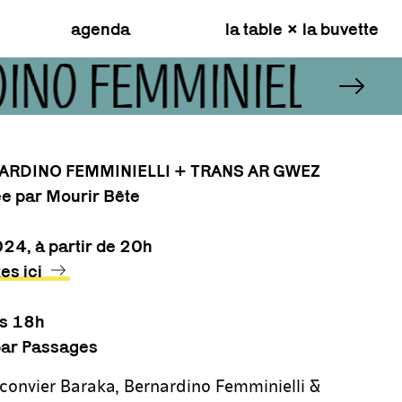
agenda
la table × la buvette
DINO FEMMINIELLI +
ARDINO FEMMINIELLI + TRANS AR GWEZ
e par Mourir Bête
024
, à partir de 20h
es ici
ès 18h
 par Passages
 convier Baraka, Bernardino Femminielli &