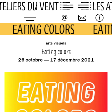
Skip
to
content
EATING COLORS
EAT
événement
arts visuels
Eating colors
26 octobre — 17 décembre 2021