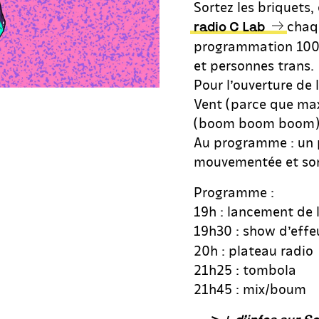
Sortez les briquets, 
chaqu
radio C Lab
programmation 100%
et personnes trans.
Pour l’ouverture de 
Vent (parce que max
(boom boom boom) &
Au programme : un 
mouvementée et son
Programme :
19h : lancement de l
19h30 : show d’effeu
20h : plateau radio
21h25 : tombola
21h45 : mix/boum