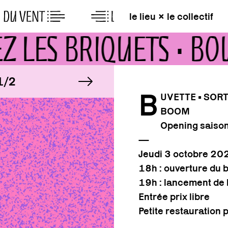
le lieu × le collectif
EZ LES BRIQUETS •
MAGE
image suivante
IMAGE
2
1/2
B
UVETTE • SOR
BOOM
MAGE
IMAGE
2
1/2
Opening saiso
—
Jeudi 3 octobre 20
18h : ouverture du 
19h : lancement de 
Entrée prix libre
Petite restauration