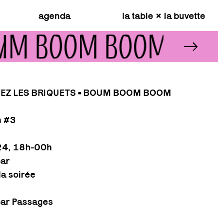
agenda
la table × la buvette
 BOUM BOOM BOOM BO
TEZ LES BRIQUETS • BOUM BOOM BOOM
n #3
24, 18h-00h
bar
la soirée
 par Passages