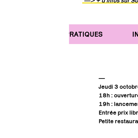
—> + d’infos sur So
INFORMATIONS PRATIQUES
IN
—
Jeudi 3 octob
18h : ouvertur
19h : lancemen
Entrée prix lib
Petite restaur