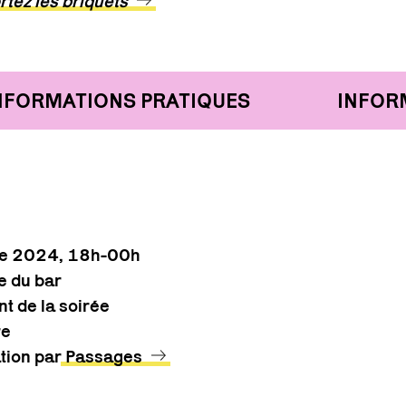
rtez les briquets
FORMATIONS PRATIQUES
INFORMA
re 2024, 18h-00h
e du bar
t de la soirée
re
ation par
Passages