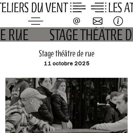
Skip
to
content
DE RUE
STAGE THÉÂTRE 
événement
Stage théâtre de rue
11 octobre 2025