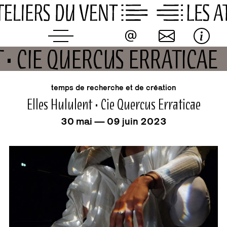
Skip
to
content
 • CIE QUERCUS ERRATICAE
événement
temps de recherche et de création
Elles Hululent • Cie Quercus Erraticae
30 mai — 09 juin 2023