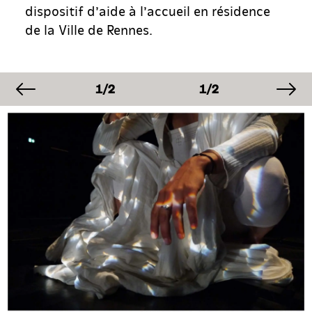
dispositif d’aide à l’accueil en résidence
de la Ville de Rennes.
image précédente
im
AGE
IMAGE
IMAGE
IM
2
1/2
1/2
1/
AGE
IMAGE
IMAGE
IM
2
1/2
1/2
1/