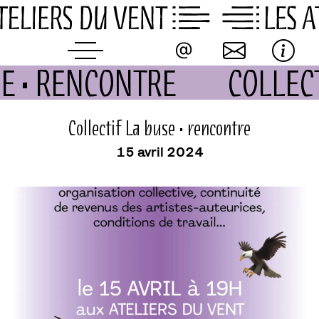
Skip
to
content
SE • RENCONTRE
COLLEC
événement
Collectif La buse • rencontre
15 avril 2024