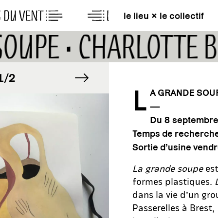
le lieu × le collectif
SOUPE • CHARLOTTE
MAGE
image suivante
IMAGE
/2
1/2
L
A GRANDE SOU
—
MAGE
IMAGE
/2
1/2
Du 8 septembre
Temps de recherche 
Sortie d’usine ven
La grande soupe
est
formes plastiques.
dans la vie d’un gro
Passerelles à Brest,