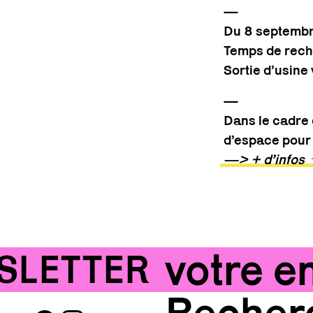
—
Du 8 septembr
Temps de rech
Sortie d’usin
—
Dans le cadre 
d’espace pour
—> + d’infos
ETTER !!!
ABO