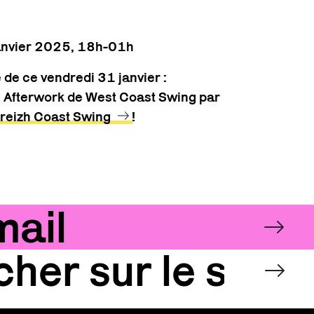
anvier 2025, 18h-01h
de ce vendredi 31 janvier :
Afterwork de West Coast Swing par
reizh Coast Swing
!
NNEZ-VOUS À LA N
Email
OK
OK