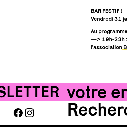
BAR FESTIF !
Vendredi 31 j
Au programme 
—> 19h-23h : 
l’association
B
ETTER !!!
ABO
facebook
instagram