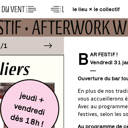
le lieu × le collectif
ESTIF • AFTERWORK W
AGE
image suivante
IMAGE
1
1/1
B
AR FESTIF !
Vendredi 31 j
AGE
IMAGE
1
1/1
—
Ouverture du bar tou
En plus de nos tradi
vous accueillerons é
Avec au programme d
festives, selon les so
Au programme de ce 