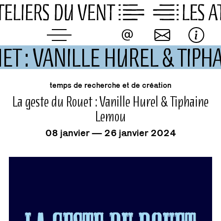
Skip
to
content
UET : VANILLE HUREL & TIP
événement
temps de recherche et de création
La geste du Rouet : Vanille Hurel & Tiphaine
Lemou
08 janvier — 26 janvier 2024