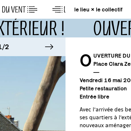
le lieu × le collectif
XTÉRIEUR !
OUVE
MAGE
image suivante
IMAGE
/2
1/2
O
UVERTURE DU 
Place Clara Ze
MAGE
IMAGE
/2
1/2
—
Vendredi 16 mai 2
Petite restauration
Entrée libre
Avec l’arrivée des b
ses quartiers à l’ext
nouveaux aménagem