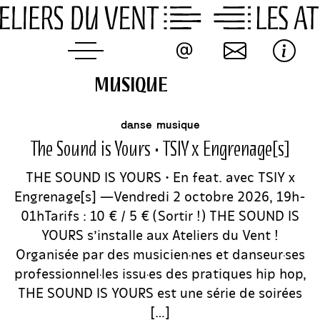
Skip
to
content
MUSIQUE
MUSIQUE
événement
danse
musique
The Sound is Yours • TSIY x Engrenage[s]
THE SOUND IS YOURS • En feat. avec TSIY x
Engrenage[s] —Vendredi 2 octobre 2026, 19h-
01hTarifs : 10 € / 5 € (Sortir !) THE SOUND IS
YOURS s’installe aux Ateliers du Vent !
Organisée par des musicien·nes et danseur·ses
professionnel·les issu·es des pratiques hip hop,
THE SOUND IS YOURS est une série de soirées
[…]