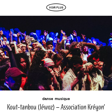
VOIR PLUS
buvette
événement
danse
musique
Kout-tanbou (léwoz) – Association Kréyon’