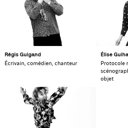
Régis Guigand
Élise Guih
Écrivain, comédien, chanteur
Protocole n
scénograph
objet