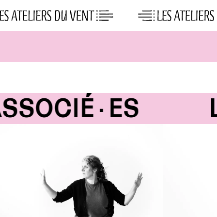
Skip
to
content
SSOCIÉ·ES
L