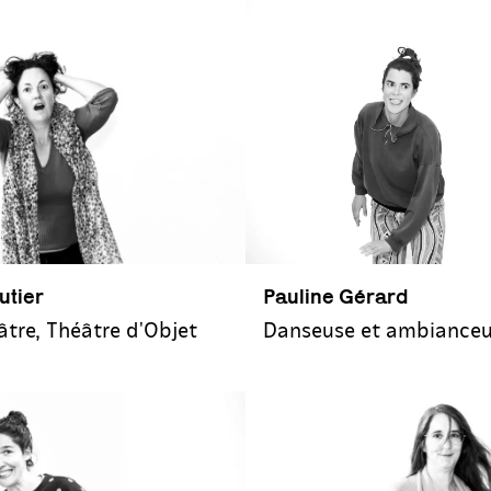
utier
P‌auline Gérard
âtre, Théâtre d'Objet
Danseuse et ambiance