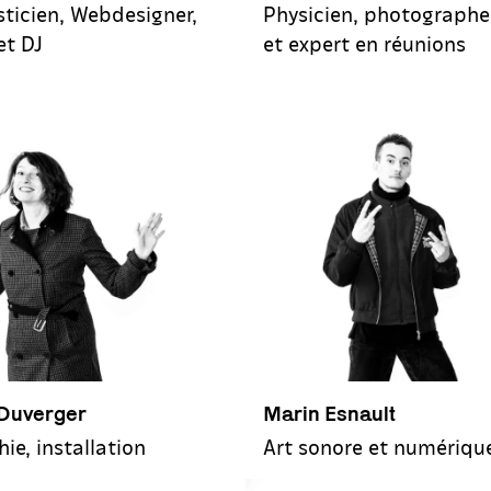
sticien, Webdesigner,
Physicien, photograph
et DJ
et expert en réunions
 Duverger
Marin Esnault
ie, installation
Art sonore et numériqu