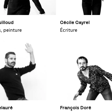
illoud
Cécile Cayrel
s, peinture
Écriture
elauré
François Doré