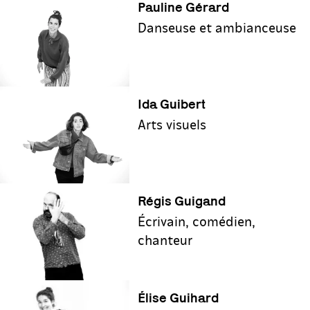
P‌auline Gérard
Danseuse et ambianceuse
Ida Guibert
Arts visuels
Régis Guigand
Écrivain, comédien,
chanteur
Élise Guihard