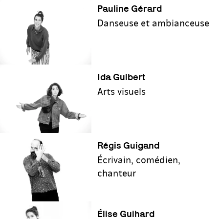
P‌auline Gérard
Danseuse et ambianceuse
Ida Guibert
Arts visuels
Régis Guigand
Écrivain, comédien,
chanteur
Élise Guihard