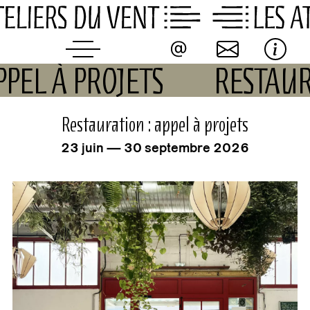
Skip
to
content
PPEL À PROJETS
RESTAUR
événement
Restauration : appel à projets
23 juin — 30 septembre 2026