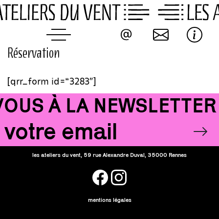
Skip
to
content
Réservation
[qrr_form id=”3283″]
US À LA NEWSLETTER !
Email
OK
les ateliers du vent, 59 rue Alexandre Duval, 35000 Rennes
facebook
instagram
mentions légales