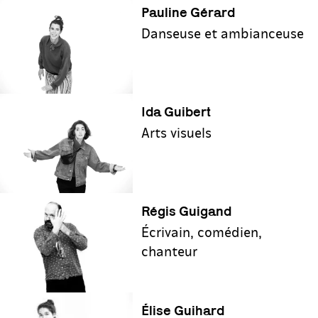
P‌auline Gérard
Danseuse et ambianceuse
Ida Guibert
Arts visuels
Régis Guigand
Écrivain, comédien,
chanteur
Élise Guihard